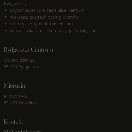
Bydgoszczy.
dogodniejsza lokalizacja bliżej centrum
większa przestrzeń obsługi klientów
szerszy asortyment trumien i urn
własna kwiaciarnia i kompozycje florystyczne
Bydgoszcz Centrum
Grunwaldzka 26,
85-236 Bydgoszcz
Mierucin
Mierucin 46,
89-413 Wąwelno
Kontakt
Mój Anioł Stróż