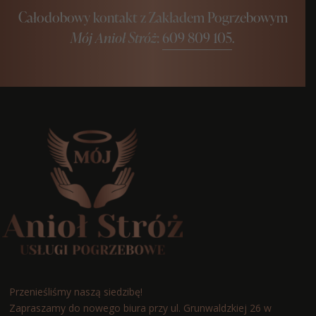
Całodobowy kontakt z Zakładem Pogrzebowym
Mój Anioł Stróż
:
609 809 105
.
Przenieśliśmy naszą siedzibę!
Zapraszamy do nowego biura przy ul. Grunwaldzkiej 26 w