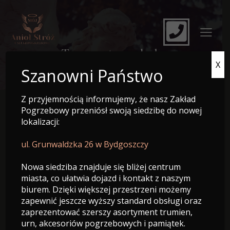
Transport zmarłych
X
Szanowni Państwo
Z przyjemnością informujemy, że nasz Zakład
Pogrzebowy przeniósł swoją siedzibę do nowej
Chociaż śmierć jest jedyną pewną w życiu człowieka rzeczą,
lokalizacji:
to nigdy nie wiemy, kiedy nadejdzie. Czasami niestety zdarza
się daleko od miejsca naszego zamieszkania, czy rodzinnego
ul. Grunwaldzka 26 w Bydgoszczy
miasta, a nawet za granicą. W tak trudnych momentach,
kiedy rodzina traci bliskiego, zostaje postawiona przez
Nowa siedziba znajduje się bliżej centrum
koniecznością sprowadzenia ciała zmarłego do
miasta, co ułatwia dojazd i kontakt z naszym
miejscowości, w której odbędzie się pogrzeb. Zakład
biurem. Dzięki większej przestrzeni możemy
Pogrzebowy
Mój Anioł Stróż
przychodzi z pomocą w tej
zapewnić jeszcze wyższy standard obsługi oraz
trudnej sytuacji.
zaprezentować szerszy asortyment trumien,
Nasza firma oferuje Państwu transport ciała zmarłego z
urn, akcesoriów pogrzebowych i pamiątek.