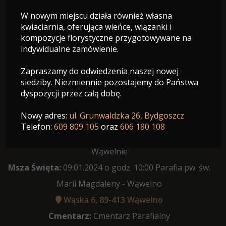
W nowym miejscu działa również własna
Z domu Szplitt
kwiaciarnia, oferująca wieńce, wiązanki i
kompozycje florystyczne przygotowywane na
04.02.1935 - 05.01.2024
indywidualne zamówienie.
Wiek: 88 lat
Zapraszamy do odwiedzenia naszej nowej
siedziby. Niezmiennie pozostajemy do Państwa
dyspozycji przez całą dobę.
Nowy adres:
ul. Grunwaldzka 26, Bydgoszcz
Data pogrzebu:
09.01.2024
Telefon:
609 809 105
oraz
606 180 108
Różaniec:
09:30 w Kościele pw. św. Marii Magdaleny w
Wąwelnie
Msza Święta:
09.01.2024 o godz. 10:00 Parafia pw. św.
Marii Magdaleny - Wąwelno
Wąska 6, 89-413 Wąwelno
Cmentarz:
Cmentarz Parafialny