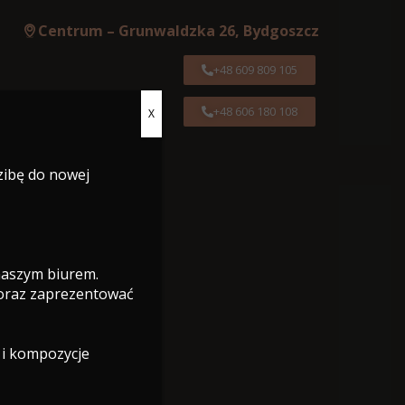
Centrum – Grunwaldzka 26, Bydgoszcz
+48 609 809 105
+48 606 180 108
X
Centrum – Grunwaldzka 26, Bydgoszcz
zibę do nowej
+48 609 809 105
+48 606 180 108
 naszym biurem.
 oraz zaprezentować
 i kompozycje