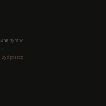
omunalnym w
cz
3 Bydgoszcz