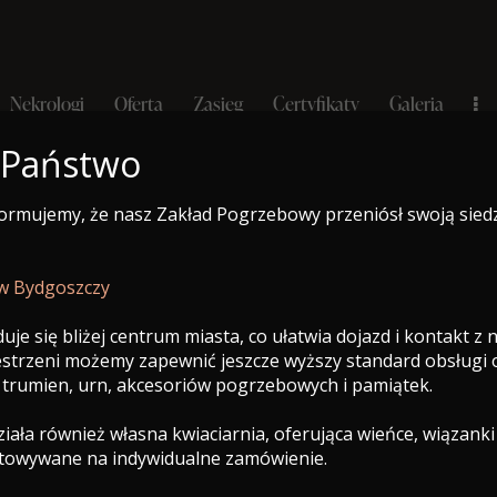
Nekrologi
Oferta
Zasięg
Certyfikaty
Galeria
 Państwo
formujemy, że nasz Zakład Pogrzebowy przeniósł swoją sied
e-Nekrolog
a
Nekrologi
Oferta
Zasięg
Certyfikaty
Galeria
 w Bydgoszczy
uje się bliżej centrum miasta, co ułatwia dojazd i kontakt z
zestrzeni możemy zapewnić jeszcze wyższy standard obsługi
 trumien, urn, akcesoriów pogrzebowych i pamiątek.
ała również własna kwiaciarnia, oferująca wieńce, wiązanki
otowywane na indywidualne zamówienie.