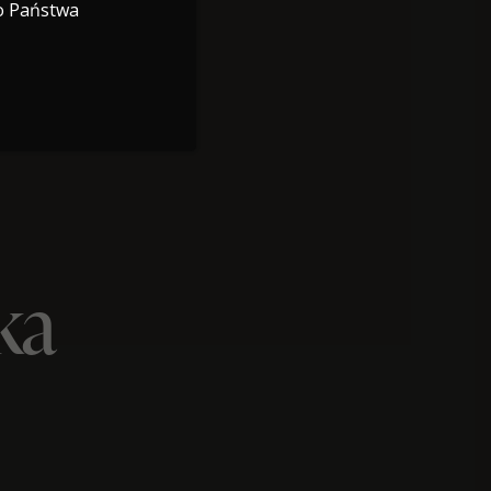
o Państwa
ka