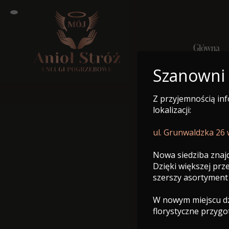
Główna
Szanowni
Z przyjemnością in
Główn
lokalizacji:
ul. Grunwaldzka 26
Nowa siedziba znajd
Dzięki większej pr
szerszy asortyment
W nowym miejscu dzi
florystyczne przyg