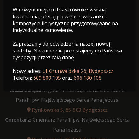
W nowym miejscu działa również własna
23.07.1940 - 20.06.2026
kwiaciarnia, oferująca wieńce, wiązanki i
Wiek: 85 lat
kompozycje florystyczne przygotowywane na
indywidualne zamówienie.
Zapraszamy do odwiedzenia naszej nowej
siedziby. Niezmiennie pozostajemy do Państwa
dyspozycji przez całą dobę.
Data pogrzebu:
24.06.2026
Różaniec:
godzina 11:00 Kaplica na cmentarzu Parafii
Nowy adres:
ul. Grunwaldzka 26, Bydgoszcz
Telefon:
609 809 105
oraz
606 180 108
pw. Najświętszego Serca Pana Jezusa
Msza Święta:
o godz. 11:30 Kaplica na cmentarzu
Parafii pw. Najświętszego Serca Pana Jezusa
Rynkowska 5, 85-503 Bydgoszcz
Cmentarz:
Cmentarz Parafii pw. Najświętszego Serca
Pana Jezusa