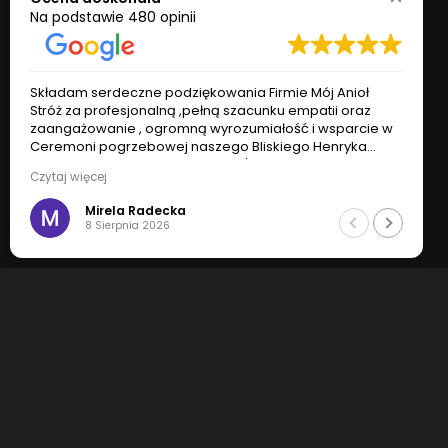
Na podstawie
480 opinii
Składam serdeczne podziękowania Firmie Mój Anioł
S
Stróż za profesjonalną ,pełną szacunku empatii oraz
S
zaangażowanie , ogromną wyrozumiałość i wsparcie w
z
Ceremoni pogrzebowej naszego Bliskiego Henryka
C
Marchlika .Z wyrazami Szacunku Żona z rodziną.Firma
M
Czytaj więcej
C
jest godna polecenia
j
Mirela Radecka
8 Sierpnia 2026