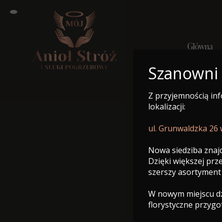
Główna
Szanowni
Z przyjemnością in
Główna
Nekro
lokalizacji:
ul. Grunwaldzka 26
Nowa siedziba znajd
Dzięki większej pr
szerszy asortyment
W nowym miejscu dzi
florystyczne przyg