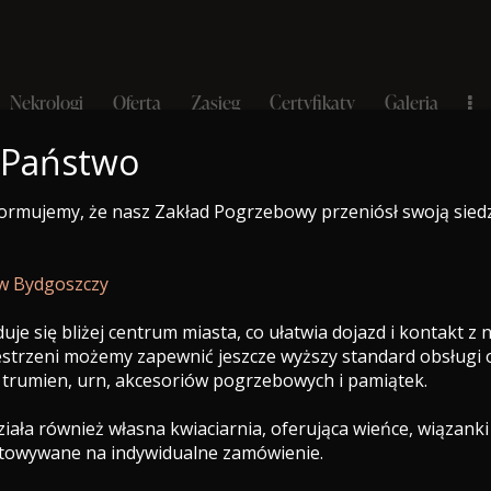
Nekrologi
Oferta
Zasięg
Certyfikaty
Galeria
 Państwo
formujemy, że nasz Zakład Pogrzebowy przeniósł swoją sied
e-Nekrolog
logi
Oferta
Zasięg
Certyfikaty
Galeria
Opinie
 w Bydgoszczy
uje się bliżej centrum miasta, co ułatwia dojazd i kontakt z
zestrzeni możemy zapewnić jeszcze wyższy standard obsługi
 trumien, urn, akcesoriów pogrzebowych i pamiątek.
ała również własna kwiaciarnia, oferująca wieńce, wiązanki
otowywane na indywidualne zamówienie.