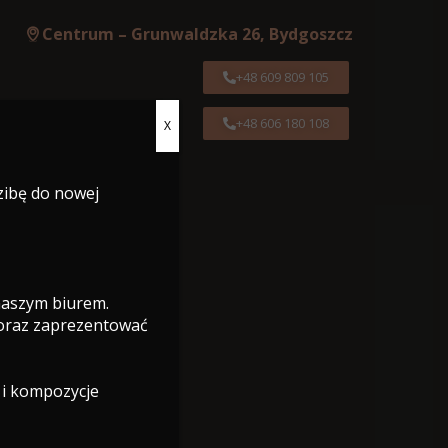
Centrum – Grunwaldzka 26, Bydgoszcz
+48 609 809 105
+48 606 180 108
X
Centrum – Grunwaldzka 26, Bydgoszcz
zibę do nowej
+48 609 809 105
+48 606 180 108
 naszym biurem.
 oraz zaprezentować
 i kompozycje