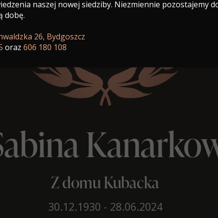
edzenia naszej nowej siedziby. Niezmiennie pozostajemy d
ą dobę.
unwaldzka 26, Bydgoszcz
5
oraz
606 180 108
 Sabina Kanarko
Z domu Kubacka
30.12.1930 - 28.06.2024