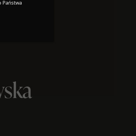
o Państwa
wska