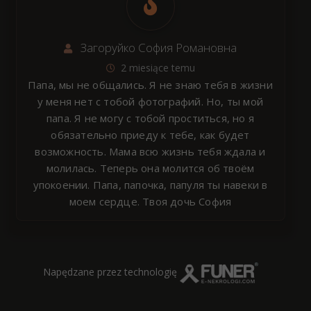
Загоруйко София Романовна
2 miesiące temu
Папа, мы не общались. Я не знаю тебя в жизни
у меня нет с тобой фотографий. Но, ты мой
папа. Я не могу с тобой проститься, но я
обязательно приеду к тебе, как будет
возможность. Мама всю жизнь тебя ждала и
молилась. Теперь она молится об твоём
упокоении. Папа, папочка, папуля ты навеки в
моем сердце. Твоя дочь София
Napędzane przez technologię