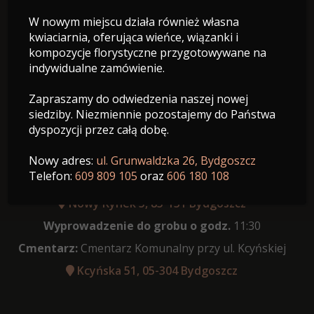
W nowym miejscu działa również własna
26.07.1990 - 07.06.2026
kwiaciarnia, oferująca wieńce, wiązanki i
Wiek: 35 lat
kompozycje florystyczne przygotowywane na
indywidualne zamówienie.
Zapraszamy do odwiedzenia naszej nowej
siedziby. Niezmiennie pozostajemy do Państwa
dyspozycji przez całą dobę.
Data pogrzebu:
11.06.2026
Ceremonia pożegnalna:
o godz. 09:00 Parafia
Nowy adres:
ul. Grunwaldzka 26, Bydgoszcz
Telefon:
609 809 105
oraz
606 180 108
Prawosławna p.w. św. Mikołaja w Bydgoszczy
Nowy Rynek 5, 85-131 Bydgoszcz
Wyprowadzenie do grobu o godz.
11:30
Cmentarz:
Cmentarz Komunalny przy ul. Kcyńskiej
Kcyńska 51, 05-304 Bydgoszcz