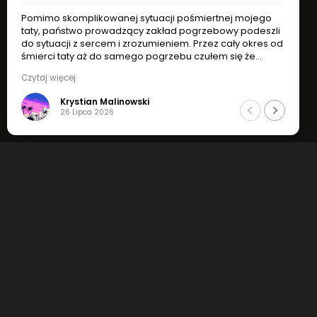
 skomplikowanej sytuacji pośmiertnej mojego
Pomimo skom
państwo prowadzący zakład pogrzebowy podeszli
taty, państ
acji z sercem i zrozumieniem. Przez cały okres od
do sytuacji 
i taty aż do samego pogrzebu czułem się że
śmierci tat
my w dobrych rękach. Godny podziwu
jesteśmy w 
więcej
Czytaj więcej
onalizm, zrozumienie i indywidualne podejście do
profesjonali
.
sytuacji.
Krystian Malinowski
Krys
jbardziej polecam !
Jak najbardz
26 Lipca 2026
26 L