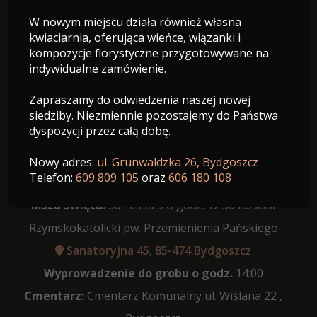
W nowym miejscu działa również własna
11.08.1947 - 27.10.2025
kwiaciarnia, oferująca wieńce, wiązanki i
Wiek: 78 lat
kompozycje florystyczne przygotowywane na
indywidualne zamówienie.
Zapraszamy do odwiedzenia naszej nowej
siedziby. Niezmiennie pozostajemy do Państwa
dyspozycji przez całą dobę.
Data pogrzebu:
30.10.2025
Różaniec:
12:00 w Kościele Rzymskokatolickim pw.
Nowy adres:
ul. Grunwaldzka 26, Bydgoszcz
Telefon:
609 809 105
oraz
606 180 108
Przemienienia Pańskiego
Msza Święta:
30.10.2025 o godz. 12:30 Kościół
Rzymskokatolicki pw. Przemienienia Pańskiego
Sanatoryjna 45, 85-474 Bydgoszcz
Wyprowadzenie do grobu o godz.
14:00
Cmentarz:
Cmentarz Komunalny ul. Wiślana 22 ,