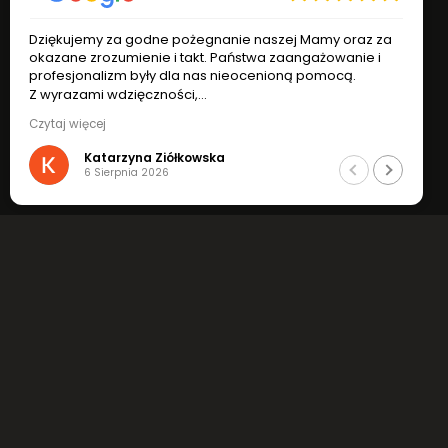
ożegnanie naszej Mamy oraz za
Pomimo skomplikowanej syt
takt. Państwa zaangażowanie i
taty, państwo prowadzący z
la nas nieocenioną pomocą.
do sytuacji z sercem i zrozu
śmierci taty aż do samego p
ci,
jesteśmy w dobrych rękach.
ółkowscy
Czytaj więcej
profesjonalizm, zrozumienie
sytuacji.
łkowska
Krystian Malinowski
Jak najbardziej polecam !
26 Lipca 2026