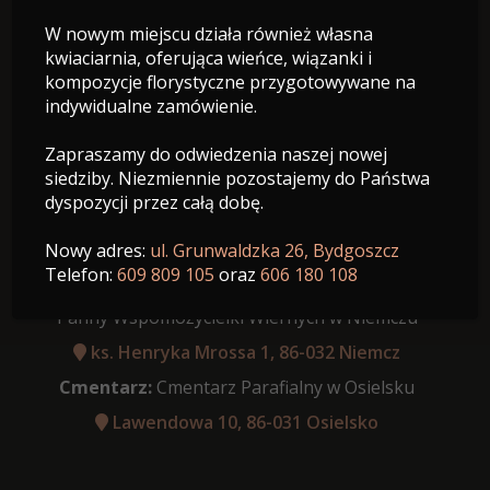
W nowym miejscu działa również własna
27.08.1970 - 23.01.2026
kwiaciarnia, oferująca wieńce, wiązanki i
Wiek: 55 lat
kompozycje florystyczne przygotowywane na
indywidualne zamówienie.
Zapraszamy do odwiedzenia naszej nowej
siedziby. Niezmiennie pozostajemy do Państwa
dyspozycji przez całą dobę.
Data pogrzebu:
27.01.2026
Różaniec:
godzina 10:30
Nowy adres:
ul. Grunwaldzka 26, Bydgoszcz
Telefon:
609 809 105
oraz
606 180 108
Msza Święta:
o godz. 11:00 Parafia Najświętszej Maryi
Panny Wspomożycielki Wiernych w Niemczu
ks. Henryka Mrossa 1, 86-032 Niemcz
Cmentarz:
Cmentarz Parafialny w Osielsku
Lawendowa 10, 86-031 Osielsko