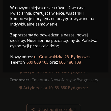
W nowym miejscu działa również własna
13.02.1947 - 22.04.2025
kwiaciarnia, oferująca wieńce, wiązanki i
Wiek: 78 lat
kompozycje florystyczne przygotowywane na
indywidualne zamówienie.
Zapraszamy do odwiedzenia naszej nowej
siedziby. Niezmiennie pozostajemy do Państwa
dyspozycji przez całą dobę.
Data pogrzebu:
26.04.2025
Ceremonia pożegnalna:
o godz. 12:00 Kaplica na
Nowy adres:
ul. Grunwaldzka 26, Bydgoszcz
Telefon:
609 809 105
oraz
606 180 108
Cmentarzu Nowofarnym
Artyleryjska 10, 85-680 Bydgoszcz
Cmentarz:
Cmentarz Nowofarny w Bydgoszczy
Artyleryjska 10, 85-680 Bydgoszcz
Udostępnij nekrolog