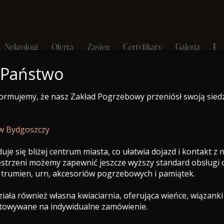
Nekrologi
Oferta
Zasięg
Certyfikaty
Galeria
 Państwo
formujemy, że nasz Zakład Pogrzebowy przeniósł swoją sied
e-Nekrolog
a
Nekrologi
Oferta
Zasięg
Certyfikaty
Galeria
 w Bydgoszczy
uje się bliżej centrum miasta, co ułatwia dojazd i kontakt z
zestrzeni możemy zapewnić jeszcze wyższy standard obsługi
 trumien, urn, akcesoriów pogrzebowych i pamiątek.
ała również własna kwiaciarnia, oferująca wieńce, wiązanki
otowywane na indywidualne zamówienie.