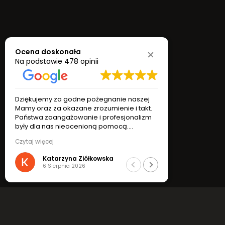
Ocena doskonała
Na podstawie
478 opinii
za godne pożegnanie naszej
Dziękujemy za godne pożegnan
 okazane zrozumienie i takt.
Mamy oraz za okazane zrozumien
Dodaj kondolencje
gażowanie i profesjonalizm
Państwa zaangażowanie i profe
 nieocenioną pomocą.
były dla nas nieocenioną pomo
dzięczności,
Z wyrazami wdzięczności,
Czytaj więcej
Ryszard Ziółkowscy
Katarzyna i Ryszard Ziółkowscy
rzyna Ziółkowska
Katarzyna Ziółkowska
rpnia 2026
6 Sierpnia 2026