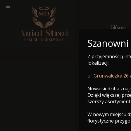
Główna
Szanowni
Z przyjemnością in
Główn
lokalizacji:
ul. Grunwaldzka 26
Nowa siedziba znajd
Dzięki większej pr
szerszy asortyment
W nowym miejscu dzi
florystyczne przyg