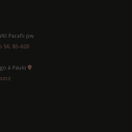
KI Parafii pw.
 56, 85-620
ego à Paulo
szcz