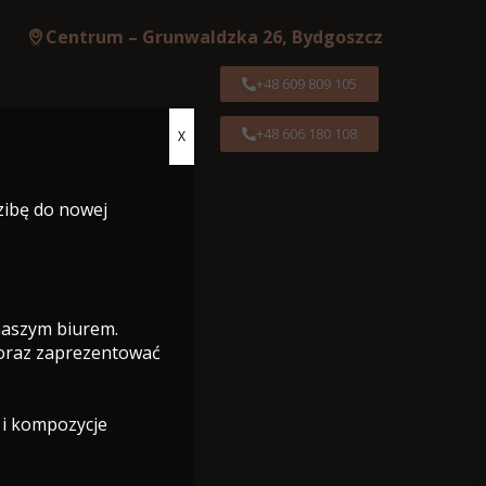
Centrum – Grunwaldzka 26, Bydgoszcz
+48 609 809 105
+48 606 180 108
X
Centrum – Grunwaldzka 26, Bydgoszcz
zibę do nowej
+48 609 809 105
+48 606 180 108
 naszym biurem.
 oraz zaprezentować
 i kompozycje