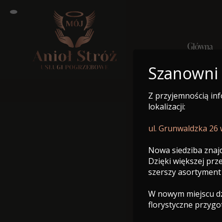
Główna
Szanowni
Z przyjemnością in
Główn
lokalizacji:
ul. Grunwaldzka 26
Nowa siedziba znajd
Dzięki większej pr
szerszy asortyment
W nowym miejscu dzi
florystyczne przyg