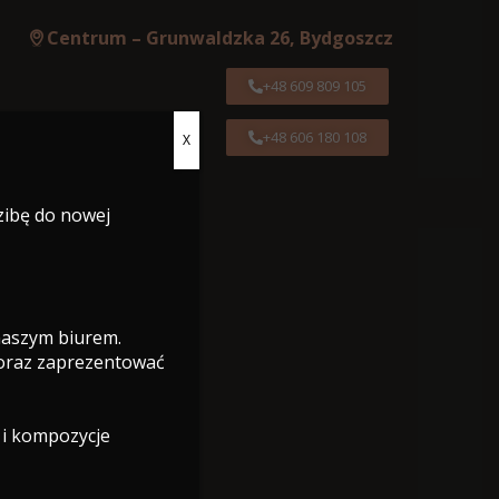
Centrum – Grunwaldzka 26, Bydgoszcz
+48 609 809 105
+48 606 180 108
X
Centrum – Grunwaldzka 26, Bydgoszcz
zibę do nowej
+48 609 809 105
+48 606 180 108
 naszym biurem.
 oraz zaprezentować
 i kompozycje