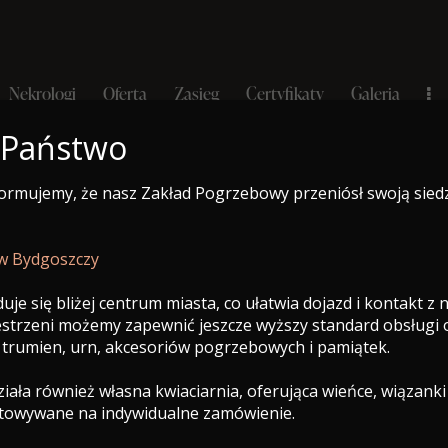
Nekrologi
Oferta
Zasięg
Certyfikaty
Galeria
 Państwo
formujemy, że nasz Zakład Pogrzebowy przeniósł swoją sied
e-Nekrolog
a
Nekrologi
Oferta
Zasięg
Certyfikaty
Galeria
 w Bydgoszczy
uje się bliżej centrum miasta, co ułatwia dojazd i kontakt z
zestrzeni możemy zapewnić jeszcze wyższy standard obsługi
 trumien, urn, akcesoriów pogrzebowych i pamiątek.
ała również własna kwiaciarnia, oferująca wieńce, wiązanki
otowywane na indywidualne zamówienie.