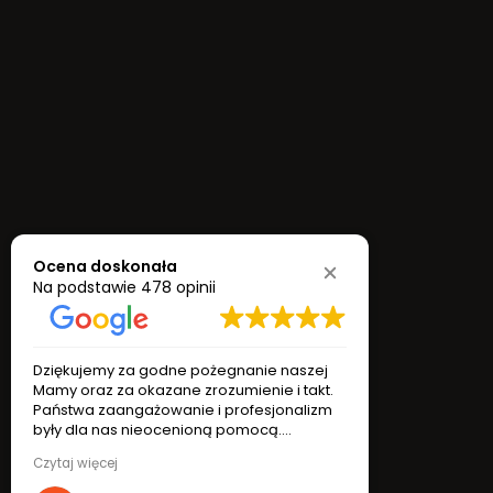
Ocena doskonała
Na podstawie
478 opinii
 godne pożegnanie naszej
Dziękujemy za godne pożegnanie
okazane zrozumienie i takt.
Mamy oraz za okazane zrozumienie
Dodaj kondolencje
ażowanie i profesjonalizm
Państwa zaangażowanie i profes
nieocenioną pomocą.
były dla nas nieocenioną pomoc
zięczności,
Z wyrazami wdzięczności,
Czytaj więcej
szard Ziółkowscy
Katarzyna i Ryszard Ziółkowscy