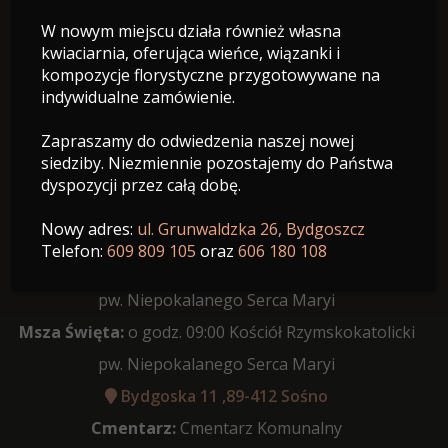
W nowym miejscu działa również własna
Z domu Siewert
kwiaciarnia, oferująca wieńce, wiązanki i
kompozycje florystyczne przygotowywane na
09.08.1933 - 22.02.2026
indywidualne zamówienie.
Wiek: 92 lata
Zapraszamy do odwiedzenia naszej nowej
siedziby. Niezmiennie pozostajemy do Państwa
dyspozycji przez całą dobę.
Nowy adres:
ul. Grunwaldzka 26, Bydgoszcz
Data pogrzebu:
25.02.2026
Telefon:
609 809 105
oraz
606 180 108
Różaniec:
godzina 08:30 w Kościół Rzymskokatolicki
pw. Niepokalanego Serca Maryi
Msza Święta:
o godz. 09:00 Kościół Rzymskokatolicki
pw. Niepokalanego Serca Maryi
Bydgoska 11 ,89-412 Sośno
Cmentarz:
Cmentarz Komunalny