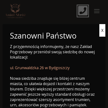
X
e-Nekrolog
Szanowni Państwo
Z przyjemnością informujemy, że nasz Zakład
Pogrzebowy przeniósł swoją siedzibę do nowej
lokalizacji:
ul. Grunwaldzka 26 w Bydgoszczy
Nowa siedziba znajduje się bliżej centrum
miasta, co ułatwia dojazd i kontakt z naszym
biurem. Dzięki większej przestrzeni możemy
zapewnić jeszcze wyższy standard obsługi oraz
zaprezentować szerszy asortyment trumien,
Śp. Ludwika Stosik-Wysocka
urn, akcesoriów pogrzebowych i pamiątek.