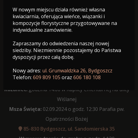
Śp. Krystyna Świderek
W nowym miejscu działa również własna
kwiaciarnia, oferująca wieńce, wiązanki i
Z domu Stefaniak
kompozycje florystyczne przygotowywane na
indywidualne zamówienie.
18.03.1948 - 29.08.2024
Wiek: 76 lat
Zapraszamy do odwiedzenia naszej nowej
siedziby. Niezmiennie pozostajemy do Państwa
dyspozycji przez całą dobę.
Nowy adres:
ul. Grunwaldzka 26, Bydgoszcz
Telefon:
609 809 105
oraz
606 180 108
Data pogrzebu:
02.09.2024
Różaniec:
godzina 14:00 w Kaplicy Cmentarnej na ulicy
Wiślanej
Msza Święta:
02.09.2024 o godz. 12:30 Parafia pw.
Opatrzności Bożej
85-830 Bydgoszcz, ul. Sandomierska 35