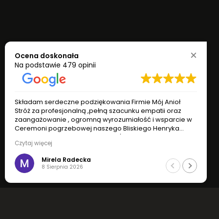
Ocena doskonała
Na podstawie
479 opinii
Składam serdeczne podziękowania Firmie Mój Anioł
Stróż za profesjonalną ,pełną szacunku empatii oraz
zaangażowanie , ogromną wyrozumiałość i wsparcie w
Ceremoni pogrzebowej naszego Bliskiego Henryka
Marchlika .Z wyrazami Szacunku Żona z rodziną.Firma
Czytaj więcej
jest godna polecenia
Mirela Radecka
8 Sierpnia 2026