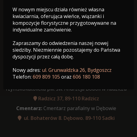
W nowym miejscu działa również własna
22.06.1954 - 03.08.2024
kwiaciarnia, oferująca wieńce, wiązanki i
Wiek: 70 lat
kompozycje florystyczne przygotowywane na
indywidualne zamówienie.
Zapraszamy do odwiedzenia naszej nowej
siedziby. Niezmiennie pozostajemy do Państwa
dyspozycji przez całą dobę.
Data pogrzebu:
07.08.2024
Różaniec:
godzina 10:30
Nowy adres:
ul. Grunwaldzka 26, Bydgoszcz
Telefon:
609 809 105
oraz
606 180 108
Msza Święta:
07.08.2024 o godz. 11:00 Parafia
rzymskokatolicka pw. św. Andrzeja Boboli w Radziczu
Radzicz 37, 89-110 Radzicz
Cmentarz:
Cmentarz parafialny w Dębowie
ul. Bohaterów 8. Dębowo. 89-110 Sadki