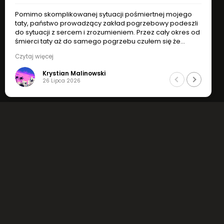
Pomimo skomplikowanej sytuacji pośmiertnej mojego
taty, państwo prowadzący zakład pogrzebowy podeszli
do sytuacji z sercem i zrozumieniem. Przez cały okres od
śmierci taty aż do samego pogrzebu czułem się że
jesteśmy w dobrych rękach. Godny podziwu
Czytaj więcej
profesjonalizm, zrozumienie i indywidualne podejście do
sytuacji.
Krystian Malinowski
Jak najbardziej polecam !
26 Lipca 2026