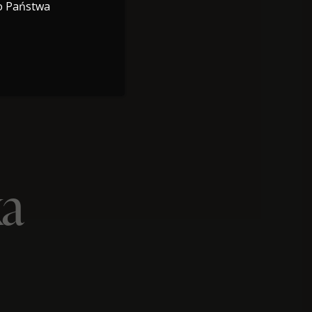
o Państwa
ka