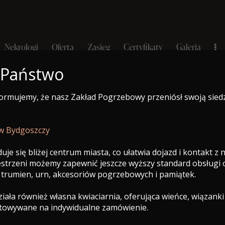
Nekrologi
Oferta
Zasięg
Certyfikaty
Galeria
 Państwo
formujemy, że nasz Zakład Pogrzebowy przeniósł swoją sied
e-Nekrolog
a
Nekrologi
Oferta
Zasięg
Certyfikaty
Galeria
 w Bydgoszczy
uje się bliżej centrum miasta, co ułatwia dojazd i kontakt z
zestrzeni możemy zapewnić jeszcze wyższy standard obsługi
 trumien, urn, akcesoriów pogrzebowych i pamiątek.
ała również własna kwiaciarnia, oferująca wieńce, wiązanki
otowywane na indywidualne zamówienie.