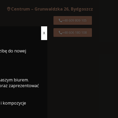
Centrum – Grunwaldzka 26, Bydgoszcz
+48 609 809 105
+48 606 180 108
X
Centrum – Grunwaldzka 26, Bydgoszcz
zibę do nowej
+48 609 809 105
+48 606 180 108
 naszym biurem.
 oraz zaprezentować
 i kompozycje