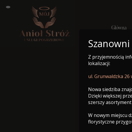
Główna
Szanowni
Z przyjemnością in
Główn
lokalizacji:
ul. Grunwaldzka 26
Nowa siedziba znajd
Dzięki większej pr
szerszy asortyment
W nowym miejscu dzi
florystyczne przyg