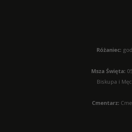
Różaniec:
god
Msza Święta:
05
Biskupa i Mę
Cmentarz:
Cmen