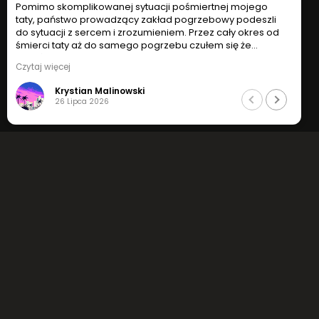
plikowanej sytuacji pośmiertnej mojego
Pomimo skompliko
wo prowadzący zakład pogrzebowy podeszli
taty, państwo pr
z sercem i zrozumieniem. Przez cały okres od
do sytuacji z serc
 aż do samego pogrzebu czułem się że
śmierci taty aż d
dobrych rękach. Godny podziwu
jesteśmy w dobry
Czytaj więcej
zm, zrozumienie i indywidualne podejście do
profesjonalizm, z
sytuacji.
tian Malinowski
Krystian 
iej polecam !
Jak najbardziej p
pca 2026
26 Lipca 20