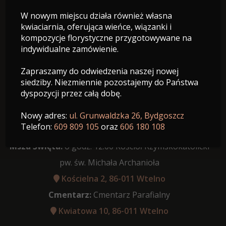
W nowym miejscu działa również własna
13.10.1956 - 11.05.2026
kwiaciarnia, oferująca wieńce, wiązanki i
Wiek: 69 lat
kompozycje florystyczne przygotowywane na
indywidualne zamówienie.
Zapraszamy do odwiedzenia naszej nowej
siedziby. Niezmiennie pozostajemy do Państwa
dyspozycji przez całą dobę.
Data pogrzebu:
15.05.2026
Różaniec:
11:30 w Kościele Rzymskokatolicki pw. św.
Nowy adres:
ul. Grunwaldzka 26, Bydgoszcz
Telefon:
609 809 105
oraz
606 180 108
Michała Archanioła
Msza Święta:
o godz. 12:00 Kościół Rzymskokatolicki
pw. św. Michała Archanioła
Kościelna 2, 86-011 Wtelno
Cmentarz:
Cmentarz Parafialny
Kwiatowa 10, 86-011 Wtelno