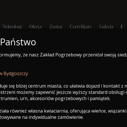
Nekrologi
Oferta
Zasięg
Certyfikaty
Galeria
 Państwo
formujemy, że nasz Zakład Pogrzebowy przeniósł swoją sied
e-Nekrolog
a
Nekrologi
Oferta
Zasięg
Certyfikaty
Galeria
 w Bydgoszczy
uje się bliżej centrum miasta, co ułatwia dojazd i kontakt z
zestrzeni możemy zapewnić jeszcze wyższy standard obsługi
 trumien, urn, akcesoriów pogrzebowych i pamiątek.
ała również własna kwiaciarnia, oferująca wieńce, wiązanki
otowywane na indywidualne zamówienie.