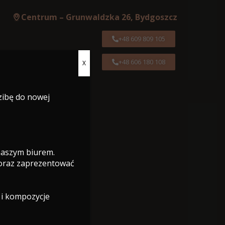
Centrum – Grunwaldzka 26, Bydgoszcz
+48 609 809 105
+48 606 180 108
X
Centrum – Grunwaldzka 26, Bydgoszcz
zibę do nowej
+48 609 809 105
+48 606 180 108
 naszym biurem.
 oraz zaprezentować
 i kompozycje