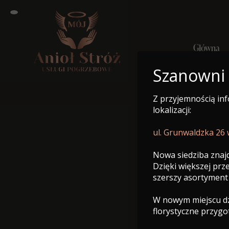
Główna
Szanowni
Z przyjemnością in
Główn
lokalizacji:
ul. Grunwaldzka 26
Nowa siedziba znajd
Dzięki większej pr
szerszy asortyment
W nowym miejscu dzi
florystyczne przyg