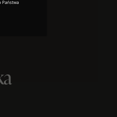
o Państwa
ka