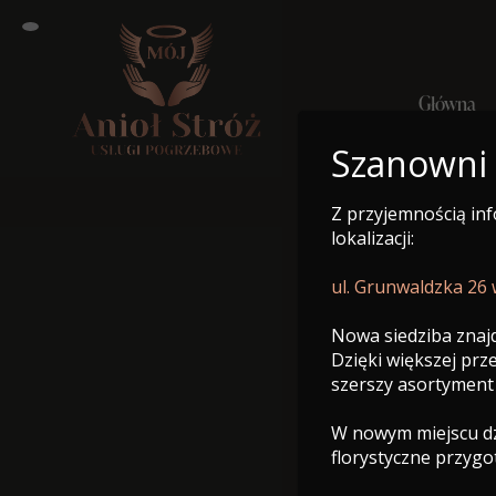
Główna
Szanowni
Z przyjemnością in
Główn
lokalizacji:
ul. Grunwaldzka 26
Nowa siedziba znajd
Dzięki większej pr
szerszy asortyment
W nowym miejscu dzi
florystyczne przyg