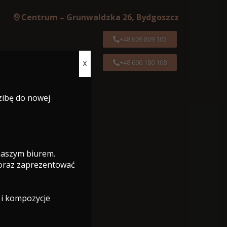
Centrum – Grunwaldzka 26, Bydgoszcz
+48 609 809 105
+48 606 180 108
X
Centrum – Grunwaldzka 26, Bydgoszcz
zibę do nowej
+48 609 809 105
+48 606 180 108
 naszym biurem.
 oraz zaprezentować
 i kompozycje