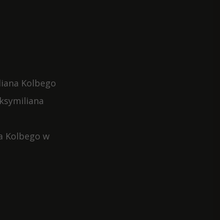
liana Kolbego
aksymiliana
a Kolbego w