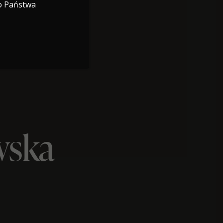
o Państwa
wska