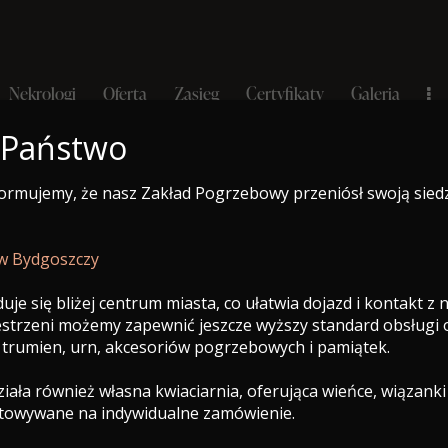
Nekrologi
Oferta
Zasięg
Certyfikaty
Galeria
 Państwo
formujemy, że nasz Zakład Pogrzebowy przeniósł swoją sied
e-Nekrolog
a
Nekrologi
Oferta
Zasięg
Certyfikaty
Galeria
 w Bydgoszczy
uje się bliżej centrum miasta, co ułatwia dojazd i kontakt z
zestrzeni możemy zapewnić jeszcze wyższy standard obsługi
 trumien, urn, akcesoriów pogrzebowych i pamiątek.
ała również własna kwiaciarnia, oferująca wieńce, wiązanki
otowywane na indywidualne zamówienie.