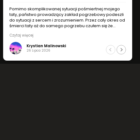
Pomimo skomplikowanej sytuacji pośmiertnej mojego
Pom
taty, państwo prowadzący zakład pogrzebowy podeszli
tat
do sytuacji z sercem i zrozumieniem. Przez cały okres od
do s
śmierci taty aż do samego pogrzebu czułem się że
śmie
jesteśmy w dobrych rękach. Godny podziwu
jes
Czytaj więcej
Czyt
profesjonalizm, zrozumienie i indywidualne podejście do
prof
sytuacji.
sytu
Krystian Malinowski
Jak najbardziej polecam !
Jak 
26 Lipca 2026