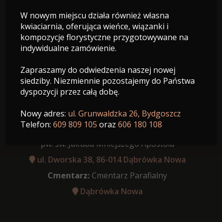
W nowym miejscu działa również własna
02.05.1958 - 28.09.2023
kwiaciarnia, oferująca wieńce, wiązanki i
Wiek: 65 lat
kompozycje florystyczne przygotowywane na
indywidualne zamówienie.
Zapraszamy do odwiedzenia naszej nowej
siedziby. Niezmiennie pozostajemy do Państwa
dyspozycji przez całą dobę.
Data pogrzebu:
04.10.2023
Różaniec:
10:30
Nowy adres:
ul. Grunwaldzka 26, Bydgoszcz
Telefon:
609 809 105
oraz
606 180 108
Msza Święta:
o godz. 11:00 Kościół Rzymskokatolicki
pw. św. Jakuba Mniejszego Apostoła
ul. Dworska 38, 86-014 Dąbrówka Nowa
Cmentarz:
Cmentarz Parafialny
Dąbrówka Nowa