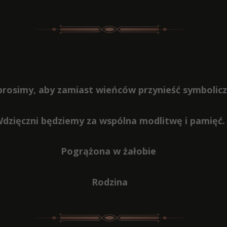
prosimy, aby zamiast wieńców przynieść symbolic
dzięczni będziemy za wspólna modlitwę i pamięć.
Pogrążona w żałobie
Rodzina