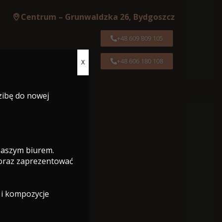
Centrum – Grunwaldzka 26, Bydgoszcz
+48 609 809 105
+48 606 180 108
X
Centrum – Grunwaldzka 26, Bydgoszcz
zibę do nowej
+48 609 809 105
+48 606 180 108
 naszym biurem.
 oraz zaprezentować
 i kompozycje