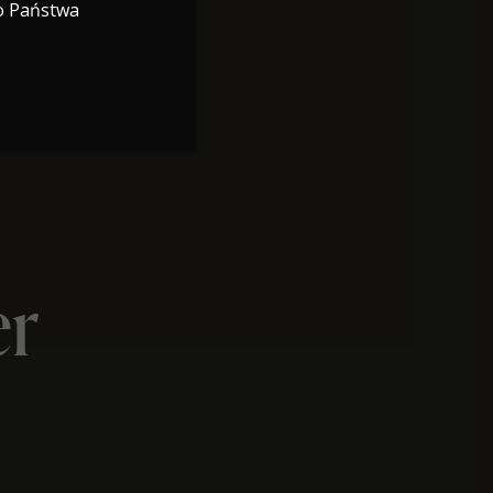
o Państwa
er