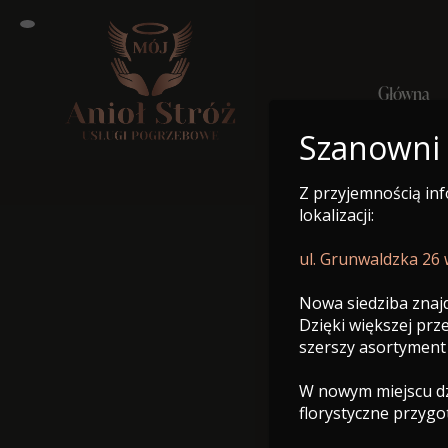
Główna
Szanowni
Z przyjemnością in
Główn
lokalizacji:
ul. Grunwaldzka 26
Nowa siedziba znajd
Dzięki większej pr
szerszy asortyment
W nowym miejscu dzi
florystyczne przyg