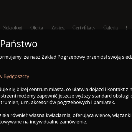
Nekrologi
Oferta
Zasięg
Certyfikaty
Galeria
 Państwo
formujemy, że nasz Zakład Pogrzebowy przeniósł swoją sied
e-Nekrolog
a
Nekrologi
Oferta
Zasięg
Certyfikaty
Galeria
 w Bydgoszczy
uje się bliżej centrum miasta, co ułatwia dojazd i kontakt z
zestrzeni możemy zapewnić jeszcze wyższy standard obsługi
 trumien, urn, akcesoriów pogrzebowych i pamiątek.
ała również własna kwiaciarnia, oferująca wieńce, wiązanki
otowywane na indywidualne zamówienie.