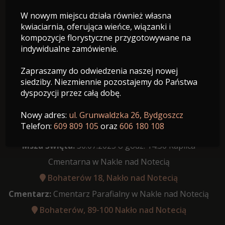
W nowym miejscu działa również własna
10.03.1968 - 26.07.2025
kwiaciarnia, oferująca wieńce, wiązanki i
Wiek: 57 lat
kompozycje florystyczne przygotowywane na
indywidualne zamówienie.
Zapraszamy do odwiedzenia naszej nowej
siedziby. Niezmiennie pozostajemy do Państwa
dyspozycji przez całą dobę.
Data pogrzebu:
30.07.2025
Różaniec:
godzina 14:00 w Kaplicy Cmentarnej Nakło
Nowy adres:
ul. Grunwaldzka 26, Bydgoszcz
Telefon:
609 809 105
oraz
606 180 108
nad Notecią
Msza Święta:
30.07.2025 o godz. 14:30 Kaplica
Cmentarna w Nakle nad Notecią
Bohaterów 18, Nakło nad Notecią
Cmentarz:
Cmentarz Parafialny w Nakle nad Notecią
Bohaterów, 89-100 Nakło nad Notecią