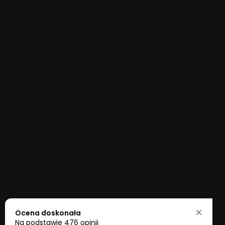
Ocena doskonała
Na podstawie
476 opinii