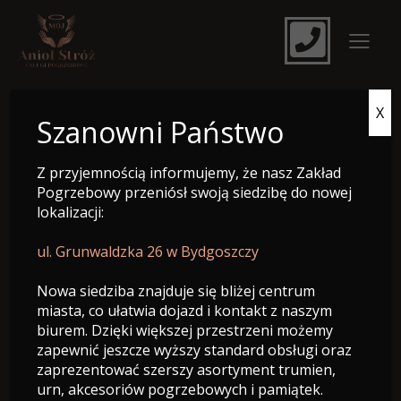
X
e-Nekrolog
Szanowni Państwo
Z przyjemnością informujemy, że nasz Zakład
Pogrzebowy przeniósł swoją siedzibę do nowej
lokalizacji:
ul. Grunwaldzka 26 w Bydgoszczy
Nowa siedziba znajduje się bliżej centrum
miasta, co ułatwia dojazd i kontakt z naszym
biurem. Dzięki większej przestrzeni możemy
zapewnić jeszcze wyższy standard obsługi oraz
zaprezentować szerszy asortyment trumien,
Śp. Barbara Kunicka-Szmyt
urn, akcesoriów pogrzebowych i pamiątek.