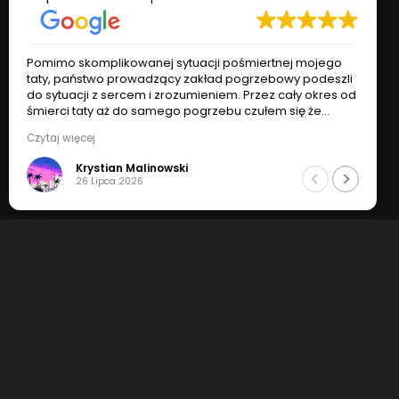
Pomimo skomplikowanej sytuacji pośmiertnej mojego
Pom
taty, państwo prowadzący zakład pogrzebowy podeszli
tat
do sytuacji z sercem i zrozumieniem. Przez cały okres od
do s
śmierci taty aż do samego pogrzebu czułem się że
śmie
jesteśmy w dobrych rękach. Godny podziwu
jes
Czytaj więcej
Czyt
profesjonalizm, zrozumienie i indywidualne podejście do
prof
sytuacji.
sytu
Krystian Malinowski
Jak najbardziej polecam !
Jak 
26 Lipca 2026