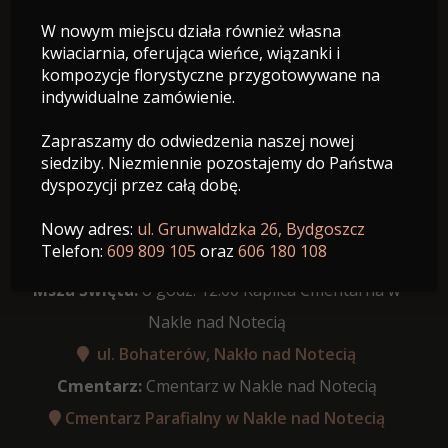
W nowym miejscu działa również własna
10.08.1940 - 23.06.2026
kwiaciarnia, oferująca wieńce, wiązanki i
Wiek: 85 lat
kompozycje florystyczne przygotowywane na
indywidualne zamówienie.
Zapraszamy do odwiedzenia naszej nowej
siedziby. Niezmiennie pozostajemy do Państwa
dyspozycji przez całą dobę.
Data pogrzebu:
26.06.2026
Różaniec:
11:30 Kaplica Cmentarna w Nakle nad
Nowy adres:
ul. Grunwaldzka 26, Bydgoszcz
Telefon:
609 809 105
oraz
606 180 108
Notecią
Msza Święta:
o godz. 12:00 Kaplica Cmentarna w
Nakle nad Notecią
ul. Bohaterów, Nakło nad Notecią
Cmentarz:
Cmentarz w Nakle nad Notecią
Cmentarz Parafialny w Nakle nad Notecią