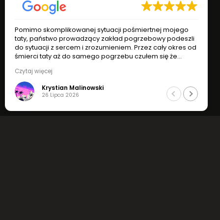
Pomimo skomplikowanej sytuacji pośmiertnej mojego
taty, państwo prowadzący zakład pogrzebowy podeszli
do sytuacji z sercem i zrozumieniem. Przez cały okres od
śmierci taty aż do samego pogrzebu czułem się że
jesteśmy w dobrych rękach. Godny podziwu
Czytaj więcej
profesjonalizm, zrozumienie i indywidualne podejście do
sytuacji.
s
Krystian Malinowski
Jak najbardziej polecam !
26 Lipca 2026