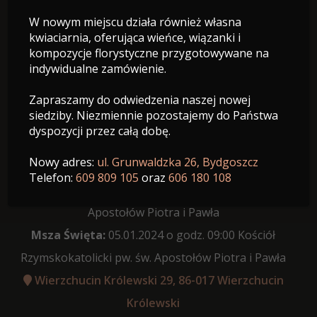
W nowym miejscu działa również własna
Z domu Bąkowska
kwiaciarnia, oferująca wieńce, wiązanki i
kompozycje florystyczne przygotowywane na
21.02.1978 - 23.12.2023
indywidualne zamówienie.
Wiek: 45 lat
Zapraszamy do odwiedzenia naszej nowej
siedziby. Niezmiennie pozostajemy do Państwa
dyspozycji przez całą dobę.
Nowy adres:
ul. Grunwaldzka 26, Bydgoszcz
Data pogrzebu:
05.01.2024
Telefon:
609 809 105
oraz
606 180 108
Różaniec:
8:30 w Kościele Rzymskokatolickim pw. św.
Apostołów Piotra i Pawła
Msza Święta:
05.01.2024 o godz. 09:00 Kościół
Rzymskokatolicki pw. św. Apostołów Piotra i Pawła
Wierzchucin Królewski 29, 86-017 Wierzchucin
Królewski