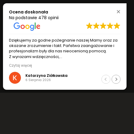
Ocena doskonała
Na podstawie
478 opinii
Dziękujemy za godne pożegnanie naszej Mamy oraz za
okazane zrozumienie i takt. Państwa zaangażowanie i
profesjonalizm były dla nas nieocenioną pomocą.
Z wyrazami wdzięczności,
Katarzyna i Ryszard Ziółkowscy
Czytaj więcej
Katarzyna Ziółkowska
6 Sierpnia 2026