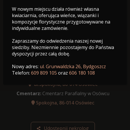
W nowym miejscu działa również własna
15.04.1944 - 14.10.2024
kwiaciarnia, oferująca wieńce, wiązanki i
Wiek: 80 lat
kompozycje florystyczne przygotowywane na
indywidualne zamówienie.
Zapraszamy do odwiedzenia naszej nowej
siedziby. Niezmiennie pozostajemy do Państwa
dyspozycji przez całą dobę.
Data pogrzebu:
23.11.2024
Ceremonia pożegnalna:
23.11.2024 o godz. 11:30
Nowy adres:
ul. Grunwaldzka 26, Bydgoszcz
Telefon:
609 809 105
oraz
606 180 108
Kaplica Cmentarna w Osówcu
ul.Spokojna, 86-014 Osówiec
Cmentarz:
Cmentarz Parafialny w Osówcu
Spokojna, 86-014 Osówiec
Udostępnij nekrolog