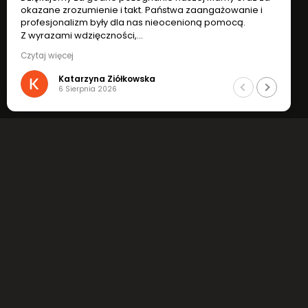
okazane zrozumienie i takt. Państwa zaangażowanie i
o
profesjonalizm były dla nas nieocenioną pomocą.
p
Z wyrazami wdzięczności,
Katarzyna i Ryszard Ziółkowscy
K
Czytaj więcej
C
Katarzyna Ziółkowska
6 Sierpnia 2026